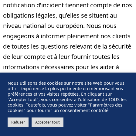
notification d’incident tiennent compte de nos
obligations légales, qu’elles se situent au
niveau national ou européen. Nous nous
engageons à informer pleinement nos clients
de toutes les questions relevant de la sécurité
de leur compte et à leur fournir toutes les
informations nécessaires pour les aider à
respecter leurs propres obligations
Nous utilisons des cookies sur notre site Web pour vous
réglementaires en matière de reporting.
offrir l'expérience la plus pertinente en mémorisant vos
préférences et vos visites répétées. En cliquant sur
Aucune information personnelle de
"Accepter tout", vous consentez à l'utilisation de TOUS les
cookies. Toutefois, vous pouvez visiter "Paramètres des
l’utilisateur du site
https://teoria.fr
n’est
cookies" pour fournir un consentement contrôlé.
publiée à l’insu de l’utilisateur, échangée,
Refuser
Accepter tout
transférée, cédée ou vendue sur un support